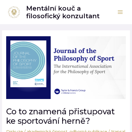
Přeskočit
Mai
Mentální kouč a
na
filosofický konzultant
Men
obsah
Post
navigation
Co to znamená přistupovat
ke sportování herně?
Diskuze
/
akademická činnost
,
odborná publikace
/ Napsal