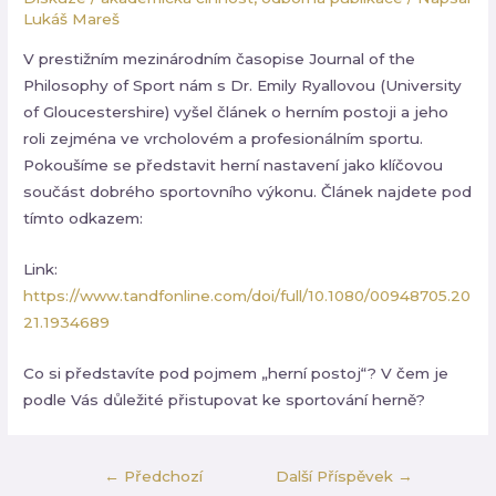
Lukáš Mareš
V prestižním mezinárodním časopise Journal of the
Philosophy of Sport nám s Dr. Emily Ryallovou (University
of Gloucestershire) vyšel článek o herním postoji a jeho
roli zejména ve vrcholovém a profesionálním sportu.
Pokoušíme se představit herní nastavení jako klíčovou
součást dobrého sportovního výkonu. Článek najdete pod
tímto odkazem:
Nezbytné
Tyto
Link:
soubory
https://www.tandfonline.com/doi/full/10.1080/00948705.20
cookie
nejsou
21.1934689
volitelné.
Jsou
Co si představíte pod pojmem „herní postoj“? V čem je
nezbytné
pro
podle Vás důležité přistupovat ke sportování herně?
fungování
webových
stránek.
←
Předchozí
Další Příspěvek
→