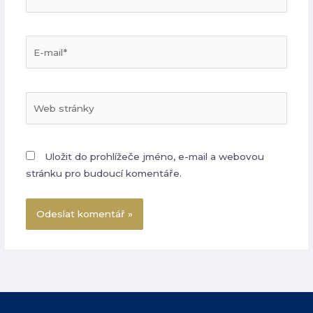
Pokud tyto
cookies
odmítnete,
některé
E-
funkce z
webu zmizí.
mail*
Web
Marketing
Sdílením svých
stránky
zájmů a chování při
návštěvě našich
stránek zvyšujete
Uložit do prohlížeče jméno, e-mail a webovou
šanci na zobrazení
personalizovaného
stránku pro budoucí komentáře.
obsahu a nabídek.