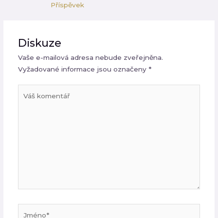
Příspěvek
Statistiky
Abychom
mohli
zlepšovat
Diskuze
funkčnost
a
strukturu
Vaše e-mailová adresa nebude zveřejněna.
webových
Vyžadované informace jsou označeny
*
stránek na
základě
toho, jak
Váš
se
komentář
webové
stránky
používají.
Uživatelská
zkušenost
Aby naše
webové
stránky
fungovaly
při vaší
návštěvě co
Jméno*
nejlépe.