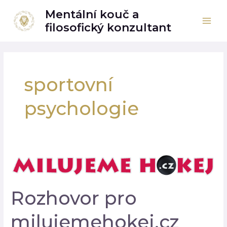
Přeskočit
Mai
Mentální kouč a
na
filosofický konzultant
Men
obsah
sportovní
psychologie
Rozhovor
pro
milujemehokej.cz
Rozhovor pro
milujemehokej.cz