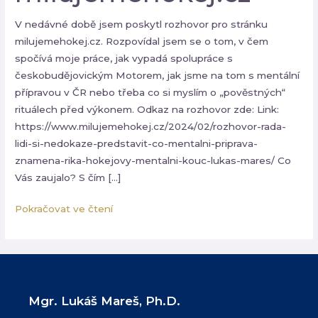
V nedávné době jsem poskytl rozhovor pro stránku
milujemehokej.cz. Rozpovídal jsem se o tom, v čem
spočívá moje práce, jak vypadá spolupráce s
českobudějovickým Motorem, jak jsme na tom s mentální
přípravou v ČR nebo třeba co si myslím o „pověstných“
rituálech před výkonem. Odkaz na rozhovor zde: Link:
https://www.milujemehokej.cz/2024/02/rozhovor-rada-
lidi-si-nedokaze-predstavit-co-mentalni-priprava-
Nezbytné
znamena-rika-hokejovy-mentalni-kouc-lukas-mares/ Co
Tyto
Vás zaujalo? S čím […]
soubory
cookie
nejsou
Pokračovat ve čtení
volitelné.
Jsou
nezbytné
pro
fungování
webových
stránek.
Mgr. Lukáš Mareš, Ph.D.