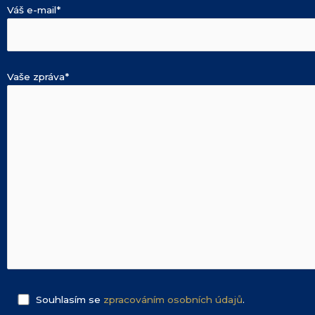
Pokud tyto
Váš e-mail*
cookies
odmítnete,
některé
funkce z
webu zmizí.
Vaše zpráva*
Marketing
Sdílením svých
zájmů a chování při
návštěvě našich
stránek zvyšujete
šanci na zobrazení
personalizovaného
obsahu a nabídek.
Souhlasím se
zpracováním osobních údajů
.